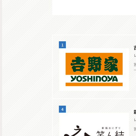
1
ー
4