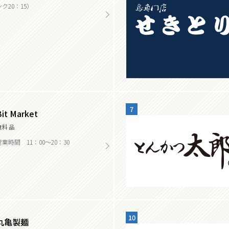
ンク20：15）
7
Bit Market
食料品
営業時間 11：00～20：30
10
丸亀製麺