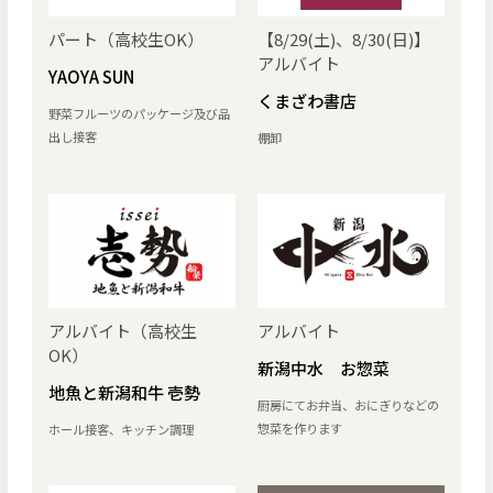
パート（高校生OK）
【8/29(土)、8/30(日)】
アルバイト
YAOYA SUN
くまざわ書店
野菜フルーツのパッケージ及び品
出し接客
棚卸
アルバイト（高校生
アルバイト
OK）
新潟中水 お惣菜
地魚と新潟和牛 壱勢
厨房にてお弁当、おにぎりなどの
惣菜を作ります
ホール接客、キッチン調理