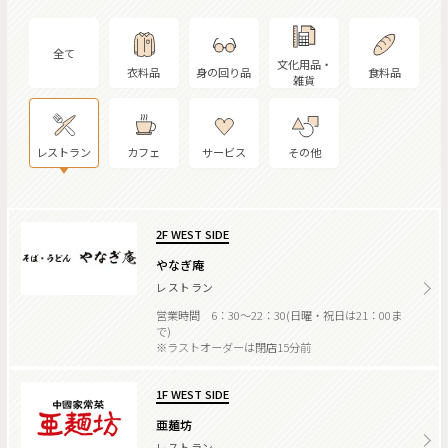
全て
文化用品・
衣料品
身の回り品
食料品
雑貨
レストラン
カフェ
サービス
その他
2F WEST SIDE
やなぎ庵
レストラン
営業時間 6：30～22：30(日曜・祝日は21：00ま
で)
※ラストオーダーは閉店15分前
1F WEST SIDE
亜麺坊
レストラン